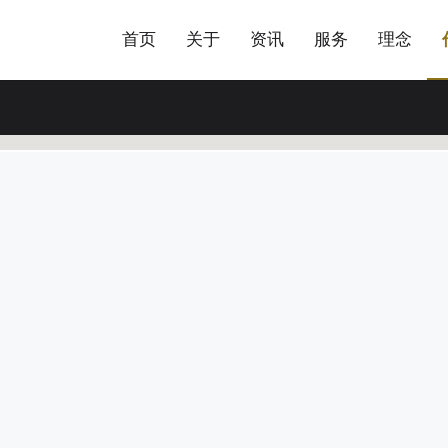
站点公告
商标证书
文件下载
来访预约
工业耗材
品牌官网搭建
首页
关于
资讯
服务
理念