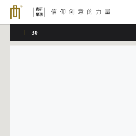
发展大事记
艺术展览
支持层|麦研团队
影像创作
问题解答FAQ
联系我们
发布会+展会视觉
知识服务
30