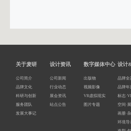
关于麦研
设计资讯
数字媒体中心
设计
公司简介
公司新闻
出版物
品牌全
品牌文化
行业动态
视频影像
品牌年
科研与创新
展会资讯
VR虚拟现实
标志·V
服务团队
站点公告
图片专题
空间·
发展大事记
画册·
环境导
造型·