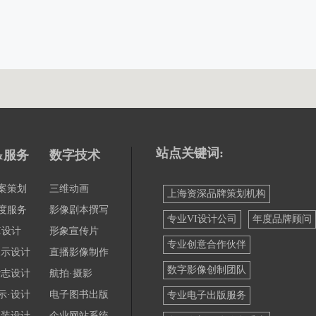
站点关键词:
&服务
数字技术
案策划
三维动画
上海资深品牌策划机构
度服务
影像剧本撰写
专业VI设计公司
年度品牌顾问
I设计
形象宣传片
专业创意合作伙伴
展示设计
直播影像制作
数字影像创制团队
杂志设计
航拍·摄影
示·设计
电子图书出版
专业电子出版服务
包装设计
企业网站系统